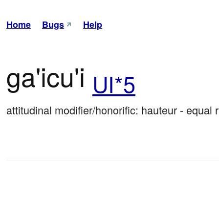
Home
Bugs
Help
ga'icu'i
UI*5
attitudinal modifier/honorific: hauteur - equa