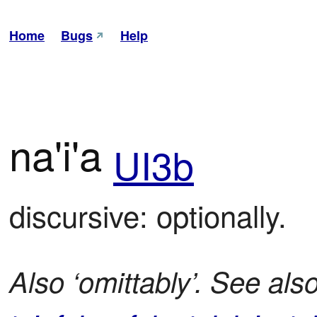
Home
Bugs
Help
na'i'a
UI3b
discursive: optionally.
Also ‘omittably’. See als