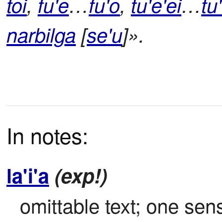
toi
,
fu'e
…
fu'o
,
tu'e'ei
…
tu
narbilga
[
se'u
]».
In notes:
la'i'a
(exp!)
omittable text; one sens