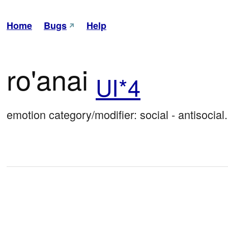
Home
Bugs
Help
ro'anai
UI*4
emotion category/modifier: social - antisocial.