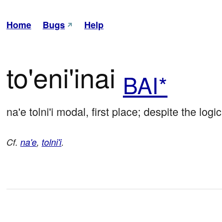
Home
Bugs
Help
to'eni'inai
BAI*
na'e tolni'i modal, first place; despite the logic
Cf.
na'e
,
tolni'i
.