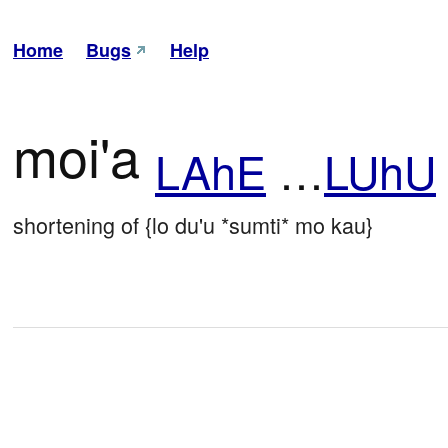
Home
Bugs
Help
moi'a
LAhE
…
LUhU
shortening of {lo du'u *sumti* mo kau}